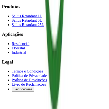
Produtos
Sallus Retardant 1L
Sallus Retardant 5L
Sallus Retardant 25L
Aplicações
Residencial
Florestal
Industrial
Legal
Termos e Condições
Política de Privacidade
Política de Devoluções
Livro de Reclamações
Gerir cookies
Financiado por