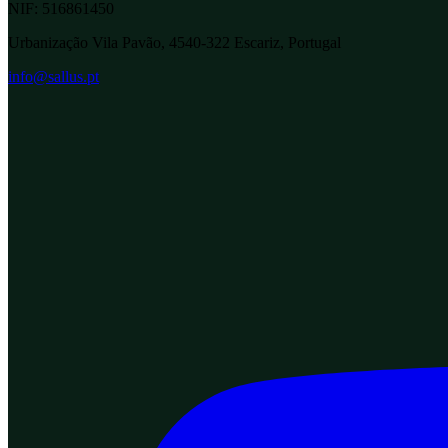
NIF:
516861450
Urbanização Vila Pavão, 4540-322 Escariz, Portugal
info@sallus.pt