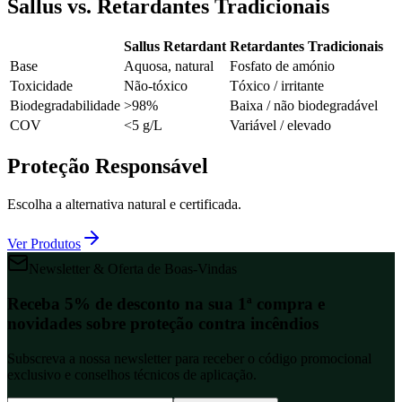
Sallus vs. Retardantes Tradicionais
Sallus Retardant
Retardantes Tradicionais
Base
Aquosa, natural
Fosfato de amónio
Toxicidade
Não-tóxico
Tóxico / irritante
Biodegradabilidade
>98%
Baixa / não biodegradável
COV
<5 g/L
Variável / elevado
Proteção Responsável
Escolha a alternativa natural e certificada.
Ver Produtos
Newsletter & Oferta de Boas-Vindas
Receba 5% de desconto na sua 1ª compra e
novidades sobre proteção contra incêndios
Subscreva a nossa newsletter para receber o código promocional
exclusivo e conselhos técnicos de aplicação.