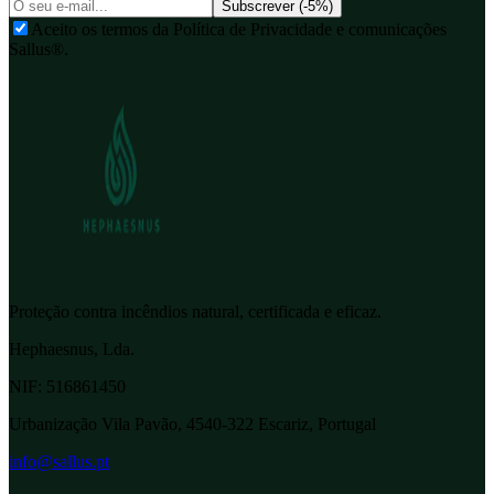
Subscrever (-5%)
Aceito os termos da Política de Privacidade e comunicações
Sallus®.
Proteção contra incêndios natural, certificada e eficaz.
Hephaesnus, Lda.
NIF:
516861450
Urbanização Vila Pavão, 4540-322 Escariz, Portugal
info@sallus.pt