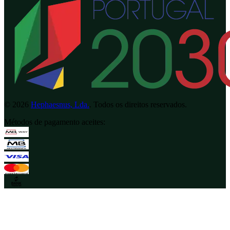
©
2026
Hephaesnus, Lda.
.
Todos os direitos reservados.
Métodos de pagamento aceites
: