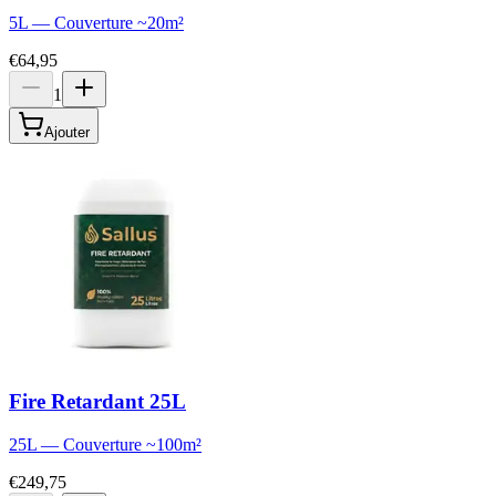
5L
—
Couverture
~
20
m²
€64,95
1
Ajouter
Fire Retardant 25L
25L
—
Couverture
~
100
m²
€249,75