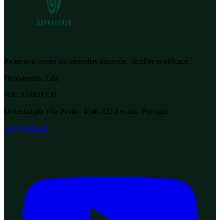
Protection contre les incendies naturelle, certifiée et efficace.
Hephaesnus, Lda.
NIF:
516861450
Urbanização Vila Pavão, 4540-322 Escariz, Portugal
info@sallus.pt