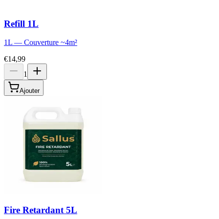
Refill 1L
1L
—
Couverture
~
4
m²
€14,99
1
Ajouter
Fire Retardant 5L