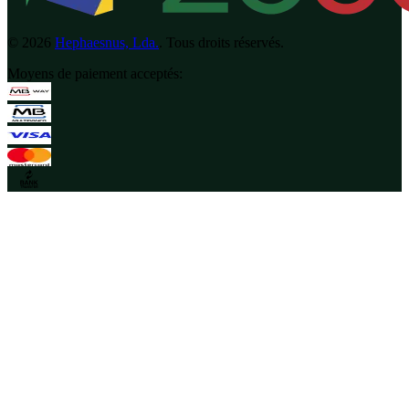
©
2026
Hephaesnus, Lda.
.
Tous droits réservés.
Moyens de paiement acceptés
: