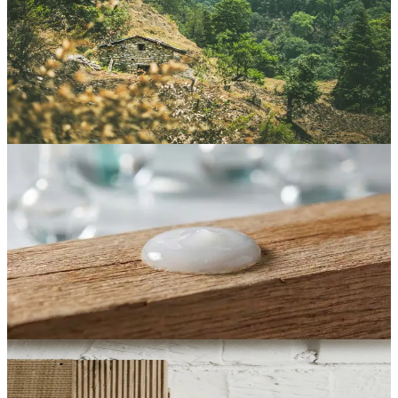
Forestales: Guía Completa de Prevención
en 7 Pasos
Plan práctico en 7 pasos para proteger tu casa de incendios
forestales, cubriendo zonas de defensa, tratar la madera expuesta y
proteger la vegetación con retardante de fuego.
Leer Artículo
Guías Prácticas
12 min de lectura
¿Qué Es un Retardante de Fuego y Cómo
Funciona?
La ciencia que explica cómo los retardantes de fuego retrasan o
impiden la ignición, los 4 tipos principales comparados y por qué los
geles termorresponsivos ecológicos son la opción segura.
Leer Artículo
Guías Prácticas
11 min de lectura
Retardante de Fuego para Madera: Cómo