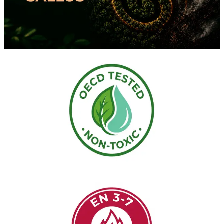
Hephaesnus refuerza su compromiso: proteger personas, bienes y
bosques con Sallus Fire Retardant, una solución limpia,
biodegradable y certificada.
Leer Artículo
Noticias
3 min de lectura
Perfil Ecotoxicológico Validado: Los
Ensayos OECD Demuestran la Seguridad
Ecológica de Sallus Fire Retardant
Ensayos de laboratorio independientes bajo las normas
internacionales OECD 201, 202, 207 y 208 certifican que Sallus
Fire Retardant no es tóxico para las plantas, el suelo y el agua.
Leer Artículo
Noticias
2 min de lectura
Sallus Fire Retardant Obtiene la
Certificación de Eficacia Clase A (EN 3-7)