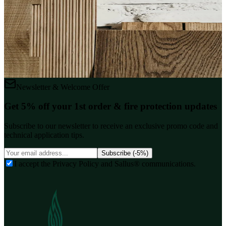
Elegir y Aplicar
Guía completa sobre retardantes de fuego para madera. Compare
tipos, aprenda a aplicar paso a paso y descubra cuál es la mejor
opción para proteger superficies de madera contra incendios.
Leer Artículo
Newsletter & Welcome Offer
Get 5% off your 1st order & fire protection updates
Subscribe to our newsletter to receive an exclusive promo code and
technical application tips.
Subscribe (-5%)
I accept the Privacy Policy and Sallus® communications.