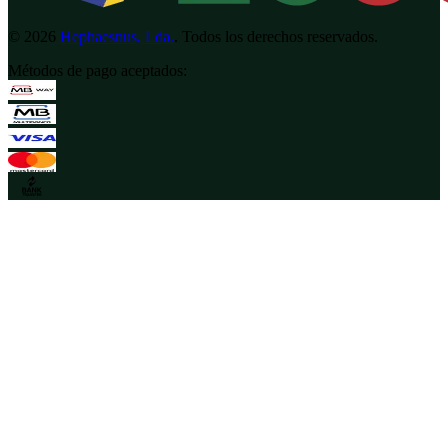
©
2026
Hephaesnus, Lda.
.
Todos los derechos reservados.
Métodos de pago aceptados
: