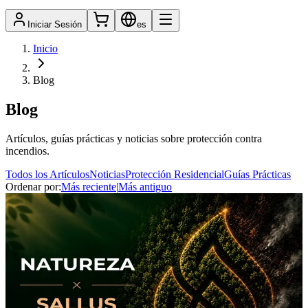
Iniciar Sesión
es
Inicio
Blog
Blog
Artículos, guías prácticas y noticias sobre protección contra
incendios.
Todos los Artículos
Noticias
Protección Residencial
Guías Prácticas
Ordenar por
:
Más reciente
|
Más antiguo
Noticias
3 min de lectura
La Conservación de la Naturaleza y
Sallus Fire Retardant: La Elección de
Proteger sin Contaminar
En este Día Mundial de la Conservación de la Naturaleza,