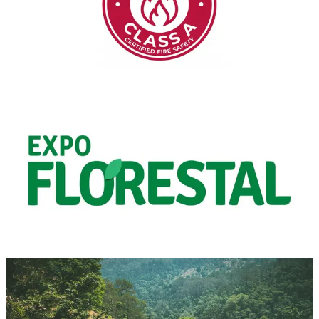
Nuestra formulación ha superado con éxito los ensayos según la
norma europea EN 3-7, obteniendo la clasificación de eficacia 8A
para fuegos de Clase A (fuegos de sólidos).
Leer Artículo
Noticias
3 min de lectura
ExpoFlorestal: El Futuro de la
Prevención de Incendios No Tóxica con
Sallus
Lo más destacado del estand de Hephaesnus en ExpoFlorestal:
presentamos Sallus Retardant, no tóxico, biodegradable, fácil de
aplicar y versátil.
Leer Artículo
Protección Residencial
11 min de lectura
Cómo Proteger Su Casa Contra Incendios