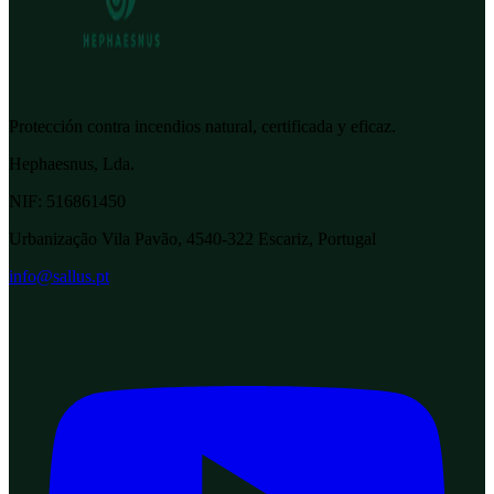
Protección contra incendios natural, certificada y eficaz.
Hephaesnus, Lda.
NIF:
516861450
Urbanização Vila Pavão, 4540-322 Escariz, Portugal
info@sallus.pt