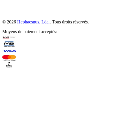
©
2026
Hephaesnus, Lda.
.
Tous droits réservés.
Moyens de paiement acceptés
: