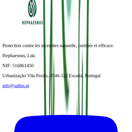
Protection contre les incendies naturelle, certifiée et efficace.
Hephaesnus, Lda.
NIF:
516861450
Urbanização Vila Pavão, 4540-322 Escariz, Portugal
info@sallus.pt