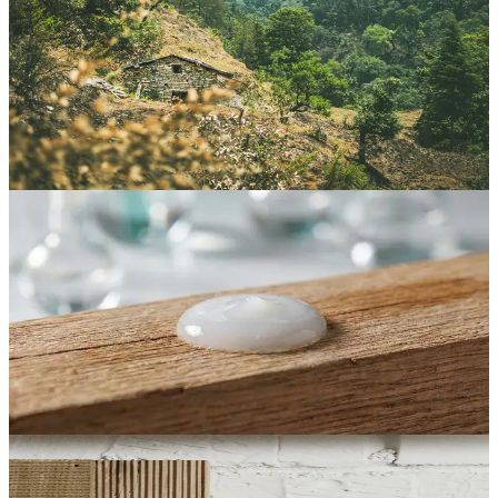
Incendi Boschivi: Guida Completa alla
Prevenzione in 7 Passi
Piano pratico in 7 passi per proteggere la tua casa dagli incendi
boschivi che copre zone di difesa, trattare il legno esposto e
proteggere la vegetazione con un ritardante di fiamma.
Leggi Articolo
Guide Pratiche
12 min di lettura
Cos'è un Ritardante di Fiamma e Come
Funziona?
La scienza dietro il modo in cui i ritardanti di fiamma ritardano o
impediscono l'ignizione, i 4 tipi principali a confronto e perché i gel
termoreattivi ecologici sono la scelta sicura.
Leggi Articolo
Guide Pratiche
11 min di lettura