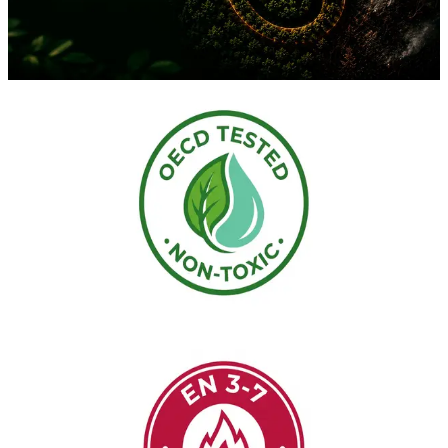
foreste con Sallus Fire Retardant, una soluzione pulita,
biodegradabile e certificata.
Leggi Articolo
Notizie
3 min di lettura
Profilo Ecotossicologico Validato: I Test
OECD Dimostrano la Sicurezza
Ecologica di Sallus Fire Retardant
Test di laboratorio indipendenti in conformità alle norme
internazionali OECD 201, 202, 207 e 208 certificano che Sallus Fire
Retardant non è tossico per piante, suolo e acqua.
Leggi Articolo
Notizie
2 min di lettura
Sallus Fire Retardant Ottiene la
Certificazione di Efficacia Classe A (EN
3-7)