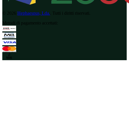
©
2026
Hephaesnus, Lda.
.
Tutti i diritti riservati.
Metodi di pagamento accettati
: