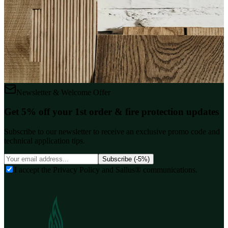
Ritardante di Fiamma per il Legno:
Come Scegliere e Applicare
Guida completa sui ritardanti di fiamma per il legno. Confrontate i
tipi, imparate ad applicare passo dopo passo e scoprite quale sia
l'opzione migliore per proteggere le superfici in legno dagli incendi.
Leggi Articolo
Newsletter & Welcome Offer
Get 5% off your 1st order & fire protection updates
Subscribe to our newsletter to receive an exclusive promo code and
technical application tips.
Subscribe (-5%)
I accept the Privacy Policy and Sallus® communications.