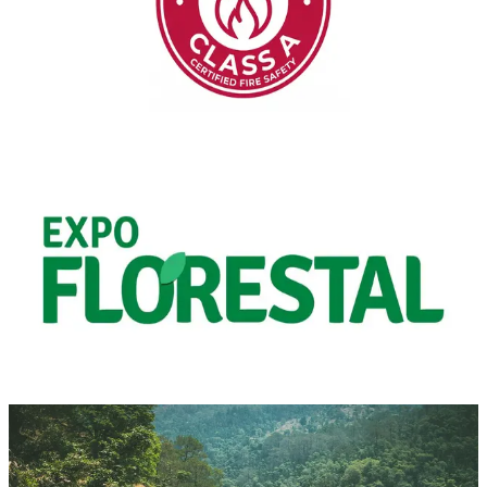
La nostra formulazione ha superato con successo i test in conformità
alla norma europea EN 3-7, ottenendo la classificazione di efficacia
8A per fuochi di Classe A (solidi).
Leggi Articolo
Notizie
3 min di lettura
ExpoFlorestal: il Futuro della
Prevenzione Incendi Non Tossica con
Sallus
I momenti salienti dallo stand Hephaesnus a ExpoFlorestal, dove
abbiamo presentato Sallus Retardant: non tossico, biodegradabile e
versatile.
Leggi Articolo
Protezione Residenziale
11 min di lettura
Come Proteggere la Vostra Casa dagli