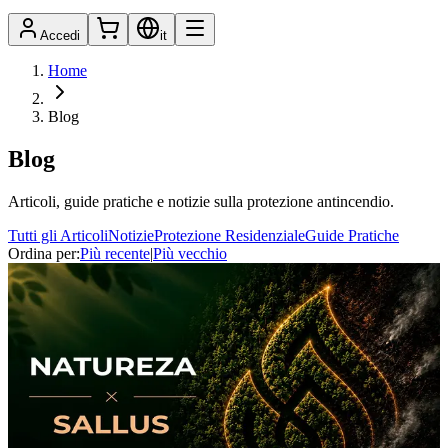
Accedi
it
Home
Blog
Blog
Articoli, guide pratiche e notizie sulla protezione antincendio.
Tutti gli Articoli
Notizie
Protezione Residenziale
Guide Pratiche
Ordina per
:
Più recente
|
Più vecchio
Notizie
3 min di lettura
La Conservazione della Natura e Sallus
Fire Retardant: La Scelta di Proteggere
senza Inquinare
In questa Giornata Mondiale della Conservazione della Natura,
Hephaesnus rafforza il suo impegno: proteggere persone, beni e