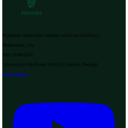
Protezione antincendio naturale, certificata ed efficace.
Hephaesnus, Lda.
NIF:
516861450
Urbanização Vila Pavão, 4540-322 Escariz, Portugal
info@sallus.pt