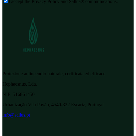
I accept the Privacy Policy and Sallus® communications.
Protezione antincendio naturale, certificata ed efficace.
Hephaesnus, Lda.
NIF:
516861450
Urbanização Vila Pavão, 4540-322 Escariz, Portugal
info@sallus.pt