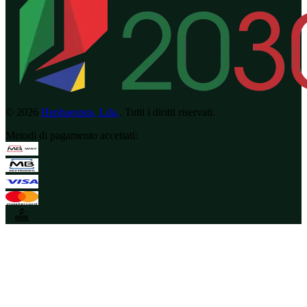
©
2026
Hephaesnus, Lda.
.
Tutti i diritti riservati.
Metodi di pagamento accettati
: