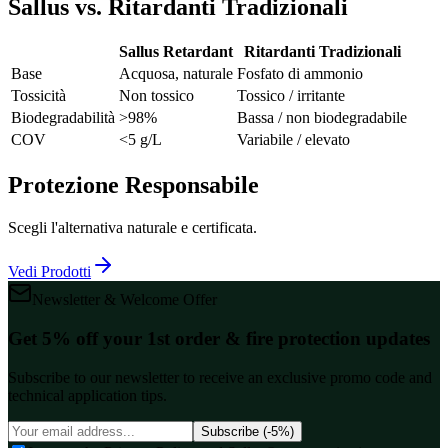
Sallus vs. Ritardanti Tradizionali
Sallus Retardant
Ritardanti Tradizionali
Base
Acquosa, naturale
Fosfato di ammonio
Tossicità
Non tossico
Tossico / irritante
Biodegradabilità
>98%
Bassa / non biodegradabile
COV
<5 g/L
Variabile / elevato
Protezione Responsabile
Scegli l'alternativa naturale e certificata.
Vedi Prodotti
Newsletter & Welcome Offer
Get 5% off your 1st order & fire protection updates
Subscribe to our newsletter to receive an exclusive promo code and
technical application tips.
Subscribe (-5%)