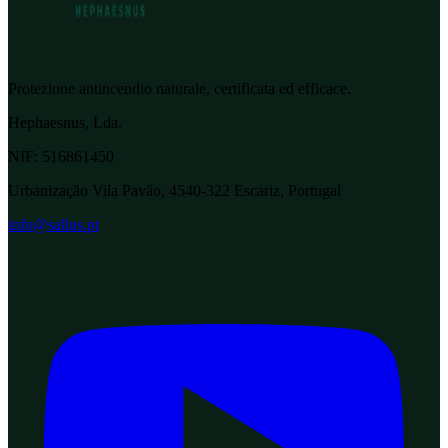
Protezione antincendio naturale, certificata ed efficace.
Hephaesnus, Lda.
NIF:
516861450
Urbanização Vila Pavão, 4540-322 Escariz, Portugal
info@sallus.pt