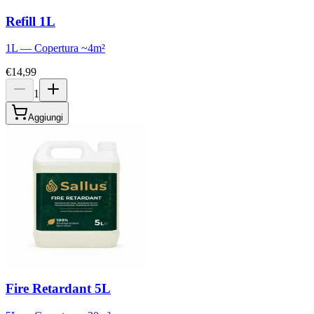
Refill 1L
1L
—
Copertura
~
4
m²
€14,99
1
Aggiungi
Fire Retardant 5L