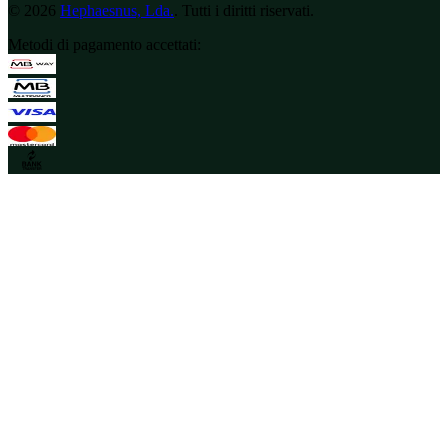
©
2026
Hephaesnus, Lda.
.
Tutti i diritti riservati.
Metodi di pagamento accettati
: