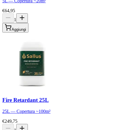
5L
—
Copertura
~
20
m²
€64,95
1
Aggiungi
Fire Retardant 25L
25L
—
Copertura
~
100
m²
€249,75