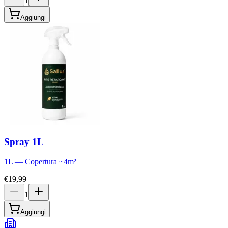
1
Aggiungi
Spray 1L
1L
—
Copertura
~
4
m²
€19,99
1
Aggiungi