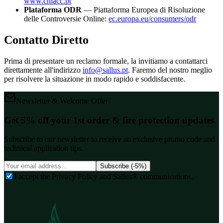
www.cniacc.pt
Plataforma ODR
— Piattaforma Europea di Risoluzione
delle Controversie Online:
ec.europa.eu/consumers/odr
Contatto Diretto
Prima di presentare un reclamo formale, la invitiamo a contattarci
direttamente all'indirizzo
info@sallus.pt
. Faremo del nostro meglio
per risolvere la situazione in modo rapido e soddisfacente.
Newsletter & Welcome Offer
Get 5% off your 1st order & fire protection updates
Subscribe to our newsletter to receive an exclusive promo code and
technical application tips.
Subscribe (-5%)
I accept the Privacy Policy and Sallus® communications.