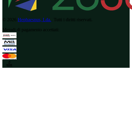
©
2026
Hephaesnus, Lda.
.
Tutti i diritti riservati.
Metodi di pagamento accettati
: