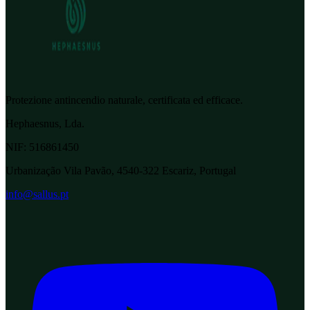
Protezione antincendio naturale, certificata ed efficace.
Hephaesnus, Lda.
NIF:
516861450
Urbanização Vila Pavão, 4540-322 Escariz, Portugal
info@sallus.pt